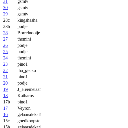
31
gsmtv
30
gsmtv
29
gsmtv
28c
kingshasha
28b
podje
28
Borrelnootje
27
themini
26
podje
25
podje
24
themini
23
pino1
22
tha_gecko
21
pino1
20
podje
19
J_Heemelaar
18
Katharos
17b
pino1
17
Veyron
16
gelaarsdekat1
15c
goedkoopste
15b
gelaarsdekat1