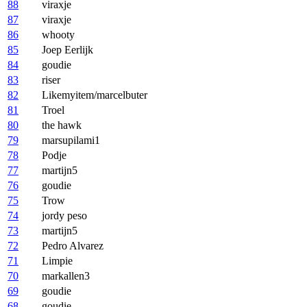
88
viraxje
87
viraxje
86
whooty
85
Joep Eerlijk
84
goudie
83
riser
82
Likemyitem/marcelbuter
81
Troel
80
the hawk
79
marsupilami1
78
Podje
77
martijn5
76
goudie
75
Trow
74
jordy peso
73
martijn5
72
Pedro Alvarez
71
Limpie
70
markallen3
69
goudie
68
goudie