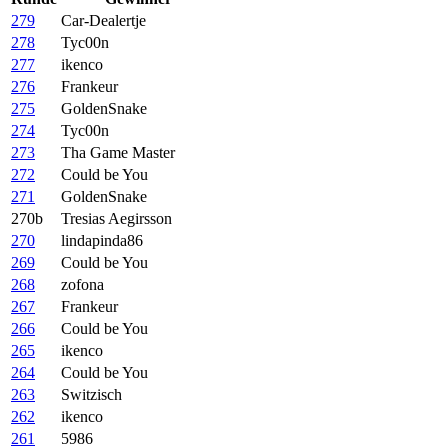
279
Car-Dealertje
278
Tyc00n
277
ikenco
276
Frankeur
275
GoldenSnake
274
Tyc00n
273
Tha Game Master
272
Could be You
271
GoldenSnake
270b
Tresias Aegirsson
270
lindapinda86
269
Could be You
268
zofona
267
Frankeur
266
Could be You
265
ikenco
264
Could be You
263
Switzisch
262
ikenco
261
5986