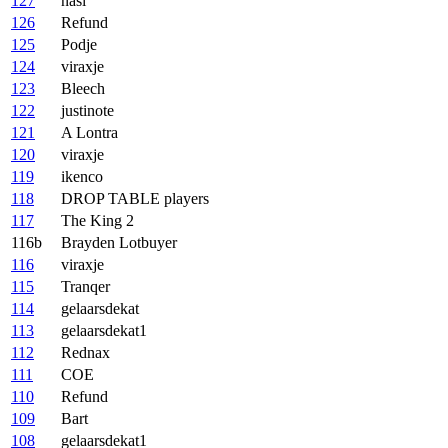
127
nasi
126
Refund
125
Podje
124
viraxje
123
Bleech
122
justinote
121
A Lontra
120
viraxje
119
ikenco
118
DROP TABLE players
117
The King 2
116b
Brayden Lotbuyer
116
viraxje
115
Tranqer
114
gelaarsdekat
113
gelaarsdekat1
112
Rednax
111
COE
110
Refund
109
Bart
108
gelaarsdekat1