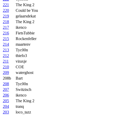
221
The King 2
220
Could be You
219
gelaarsdekat
218
The King 2
217
ikenco
216
FietsTubbie
215
Rockenfeller
214
maartenv
213
Tyc00n
212
thiefo3
211
viraxje
210
COE
209
waterghost
208b
Bart
208
Tyc00n
207
Switzisch
206
ikenco
205
The King 2
204
tranq
203
loco_tazz