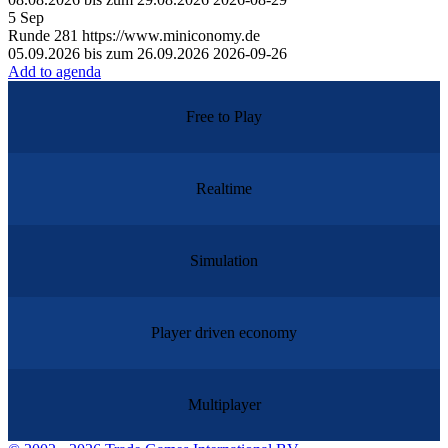
5
Sep
Runde
281
https://www.miniconomy.de
05.09.2026 bis zum 26.09.2026
2026-09-26
Add to agenda
Free to Play
Realtime
Simulation
Player driven economy
Multiplayer