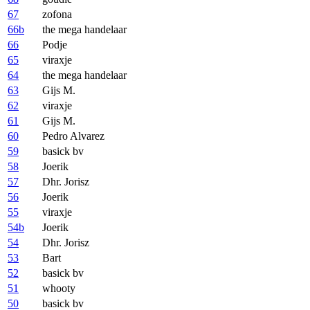
67
zofona
66b
the mega handelaar
66
Podje
65
viraxje
64
the mega handelaar
63
Gijs M.
62
viraxje
61
Gijs M.
60
Pedro Alvarez
59
basick bv
58
Joerik
57
Dhr. Jorisz
56
Joerik
55
viraxje
54b
Joerik
54
Dhr. Jorisz
53
Bart
52
basick bv
51
whooty
50
basick bv