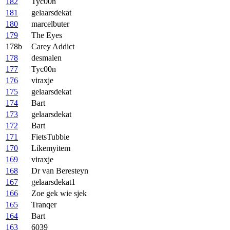
182
Tyc00n
181
gelaarsdekat
180
marcelbuter
179
The Eyes
178b
Carey Addict
178
desmalen
177
Tyc00n
176
viraxje
175
gelaarsdekat
174
Bart
173
gelaarsdekat
172
Bart
171
FietsTubbie
170
Likemyitem
169
viraxje
168
Dr van Beresteyn
167
gelaarsdekat1
166
Zoe gek wie sjek
165
Tranqer
164
Bart
163
6039