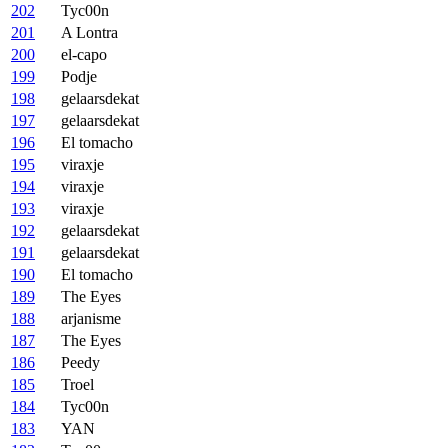
202
Tyc00n
201
A Lontra
200
el-capo
199
Podje
198
gelaarsdekat
197
gelaarsdekat
196
El tomacho
195
viraxje
194
viraxje
193
viraxje
192
gelaarsdekat
191
gelaarsdekat
190
El tomacho
189
The Eyes
188
arjanisme
187
The Eyes
186
Peedy
185
Troel
184
Tyc00n
183
YAN