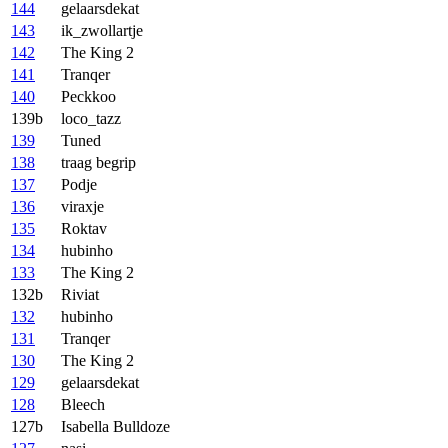
144
gelaarsdekat
143
ik_zwollartje
142
The King 2
141
Tranqer
140
Peckkoo
139b
loco_tazz
139
Tuned
138
traag begrip
137
Podje
136
viraxje
135
Roktav
134
hubinho
133
The King 2
132b
Riviat
132
hubinho
131
Tranqer
130
The King 2
129
gelaarsdekat
128
Bleech
127b
Isabella Bulldoze