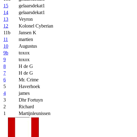
15
gelaarsdekat1
14
gelaarsdekat1
13
Veyron
12
Kolonel Cyberian
11b
Jansen K
11
martien
10
Augustus
9b
toxox
9
toxox
8
H de G
7
H de G
6
Mr. Crime
5
Haverhoek
4
james
3
Dhr Fortuyn
2
Richard
1
Martijnleunissen