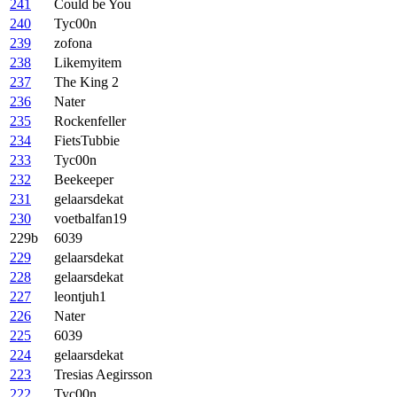
241
Could be You
240
Tyc00n
239
zofona
238
Likemyitem
237
The King 2
236
Nater
235
Rockenfeller
234
FietsTubbie
233
Tyc00n
232
Beekeeper
231
gelaarsdekat
230
voetbalfan19
229b
6039
229
gelaarsdekat
228
gelaarsdekat
227
leontjuh1
226
Nater
225
6039
224
gelaarsdekat
223
Tresias Aegirsson
222
Tyc00n