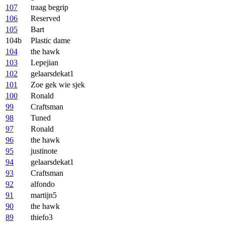
107
traag begrip
106
Reserved
105
Bart
104b
Plastic dame
104
the hawk
103
Lepejian
102
gelaarsdekat1
101
Zoe gek wie sjek
100
Ronald
99
Craftsman
98
Tuned
97
Ronald
96
the hawk
95
justinote
94
gelaarsdekat1
93
Craftsman
92
alfondo
91
martijn5
90
the hawk
89
thiefo3