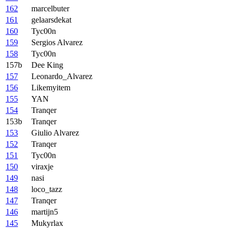
162
marcelbuter
161
gelaarsdekat
160
Tyc00n
159
Sergios Alvarez
158
Tyc00n
157b
Dee King
157
Leonardo_Alvarez
156
Likemyitem
155
YAN
154
Tranqer
153b
Tranqer
153
Giulio Alvarez
152
Tranqer
151
Tyc00n
150
viraxje
149
nasi
148
loco_tazz
147
Tranqer
146
martijn5
145
Mukyrlax