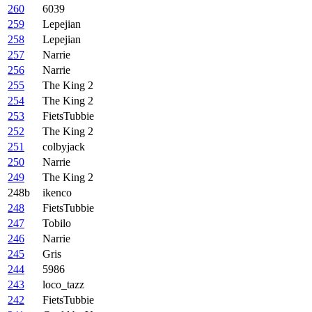
260
6039
259
Lepejian
258
Lepejian
257
Narrie
256
Narrie
255
The King 2
254
The King 2
253
FietsTubbie
252
The King 2
251
colbyjack
250
Narrie
249
The King 2
248b
ikenco
248
FietsTubbie
247
Tobilo
246
Narrie
245
Gris
244
5986
243
loco_tazz
242
FietsTubbie