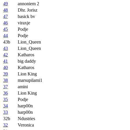
49
annoniem 2
48
Dhr. Jorisz
47
basick bv
46
viraxje
45
Podje
44
Podje
43b
Lion_Queen
43
Lion_Queen
42
Katharos
41
big daddy
40
Katharos
39
Lion King
38
marsupilami1
37
amini
36
Lion King
35
Podje
34
harp00n
33
harp00n
32b
Ndustries
32
Veronica