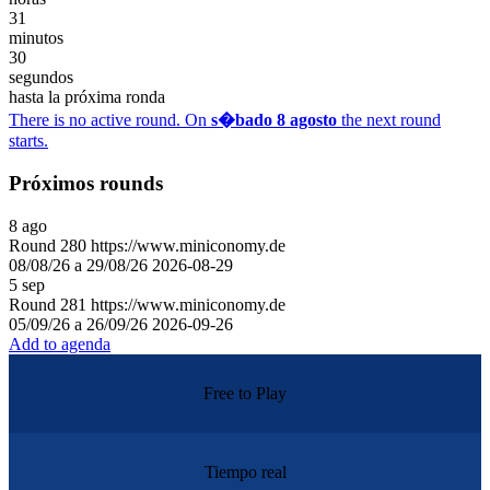
31
minutos
30
segundos
hasta la próxima ronda
There is no active round. On
s�bado 8 agosto
the next round
starts.
Próximos rounds
8
ago
Round
280
https://www.miniconomy.de
08/08/26 a 29/08/26
2026-08-29
5
sep
Round
281
https://www.miniconomy.de
05/09/26 a 26/09/26
2026-09-26
Add to agenda
Free to Play
Tiempo real