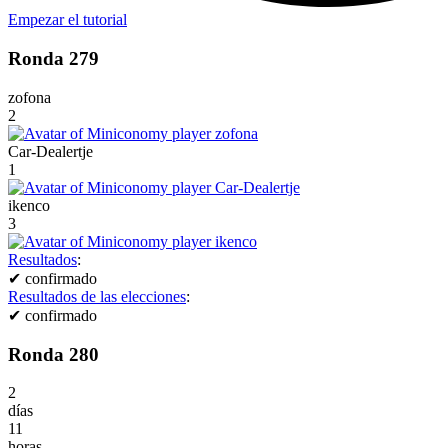
Empezar el tutorial
Ronda 279
zofona
2
Car-Dealertje
1
ikenco
3
Resultados
:
✔
confirmado
Resultados de las elecciones
:
✔
confirmado
Ronda 280
2
días
11
horas