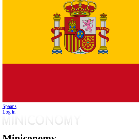
Spaans
Log in
Miniconomy