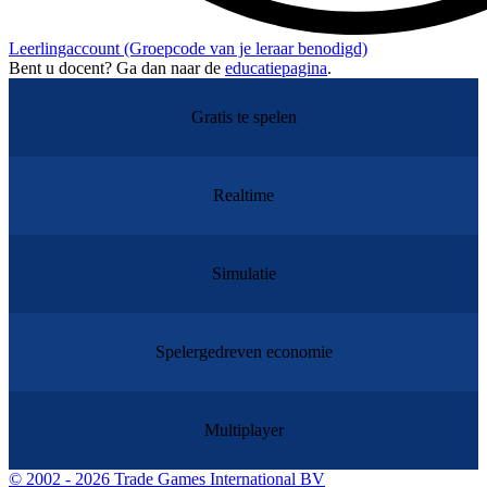
Leerlingaccount
(Groepcode van je leraar benodigd)
Bent u docent? Ga dan naar de
educatiepagina
.
Gratis te spelen
Realtime
Simulatie
Spelergedreven economie
Multiplayer
©
2002 - 2026 Trade Games International BV